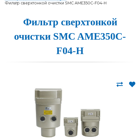
Фильтр сверхтонкой очистки SMC AME350C-F04-H
Фильтр сверхтон­кой
о­чис­тки SMC AME350C-
F04-H