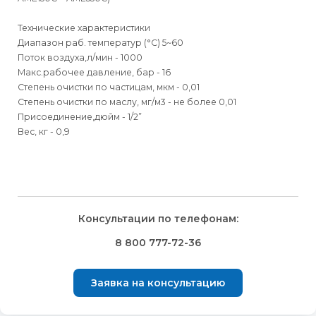
Технические характеристики
Диапазон раб. температур (°С) 5~60
Поток воздуха,л/мин - 1000
Макс.рабочее давление, бар - 16
Степень очистки по частицам, мкм - 0,01
Степень очистки по маслу, мг/м3 - не более 0,01
Присоединение,дюйм - 1/2”
Вес, кг - 0,9
Для физических
Для физических лиц
Способы
доставки
лиц
Для юридических
Для юридических
Консультации по телефонам:
⇒
лиц
лиц
Доставка осуществляется транспортными компаниями и
Способ оплаты
Правила возврата товара, приобретённого
8 800 777-72-36
оплачивается покупателем при получении заказа.
через интернет-магазин
⇒
Выбрать вид оплаты Вы сможете в Корзине при
Транспортную компанию Вы сможете выбрать в Корзине
Заявка на консультацию
оформлении заказа.
Внешний вид, комплектность товара и комплектность всего
при оформлении заказа.
заказа, должны быть проверены покупателем при
Для физических лиц доступна оплата Банковской картой
⇒
получении товара.