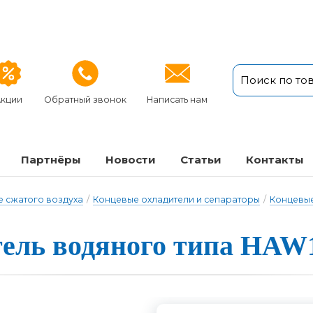
кции
Обратный звонок
Написать нам
Партнёры
Новости
Статьи
Кон­так­ты
 сжатого воздуха
/
Концевые охладители и сепараторы
/
Концевые
ель во­дя­но­го ти­па HA