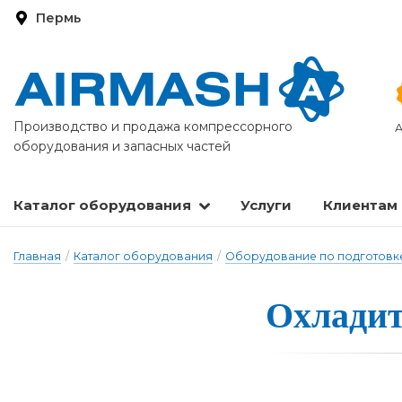
Пермь
Производство и продажа компрессорного
А
оборудования и запасных частей
Каталог оборудования
Услуги
Клиентам
Запасные части и расходные материалы
Оборудование по подготовке сжатого воздуха
Главная
/
Каталог оборудования
/
Оборудование по подготовке
Охлади­т