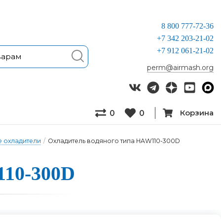
8 800 777-72-36
+7 342 203-21-02
+7 912 061-21-02
perm@airmash.org
Корзина
0
0
 охладители
/
Охладитель водяного типа HAW110-300D
W110-300D