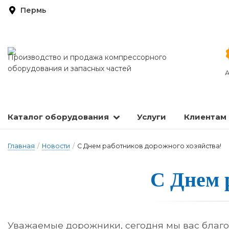
Пермь
Производство и продажа компрессорного
оборудования и запасных частей
А
Каталог оборудования
Услуги
Клиентам
Запасные части и расходные материалы
Оборудование по подготовке сжатого воздуха
Главная
/
Новости
/
С Днем работников дорожного хозяйства!
С Днем ра
Уважаемые дорожники, сегодня мы вас благо