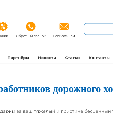
кции
Обратный звонок
Написать нам
Партнёры
Новости
Статьи
Контакты
­бот­ни­ков до­рож­но­го хо
дарим за ваш тяжелый и поистине бесценный 