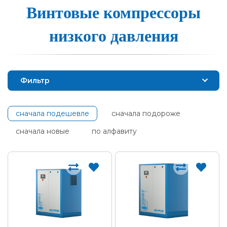
Винтовые ком­прес­со­ры
низ­ко­го дав­ле­ния
Фильтр
сначала подешевле
сначала подороже
сначала новые
по алфавиту