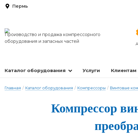
Пермь
Производство и продажа компрессорного
оборудования и запасных частей
А
Каталог оборудования
Услуги
Клиентам
Запасные части и расходные материалы
Оборудование по подготовке сжатого воздуха
Главная
/
Каталог оборудования
/
Компрессоры
/
Винтовые ко
Ком­прес­сор ви
пре­об­р