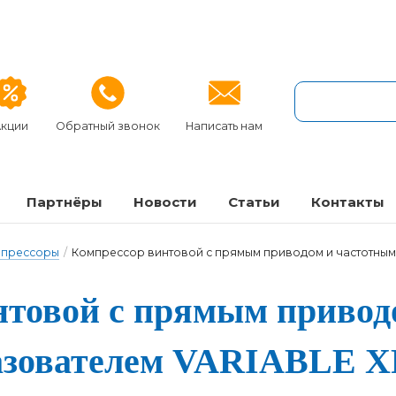
кции
Обратный звонок
Написать нам
Партнёры
Новости
Статьи
Контакты
мпрессоры
/
Компрессор винтовой с прямым приводом и частотным
н­то­вой с пря­мым при­во­
а­зо­ва­те­лем VARIABLE X