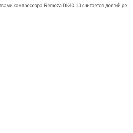
нс­тва­ми ком­прес­со­ра Remeza ВК40-13 счи­та­ет­ся дол­гий ре­