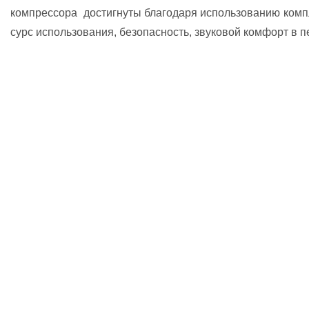
ком­прес­со­ра дос­тиг­ну­ты бла­го­да­ря ис­поль­зо­ва­нию ком
сурс ис­поль­зо­ва­ния, бе­зо­пас­ность, зву­ко­вой ком­форт в п