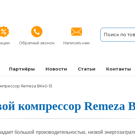
кции
Обратный звонок
Написать нам
Партнёры
Новости
Статьи
Кон­так­ты
мпрессор Remeza ВК40-13
ой ком­прес­сор Remeza 
да­ет боль­шой про­из­во­ди­тель­ностью, низ­кой энер­го­зат­ра