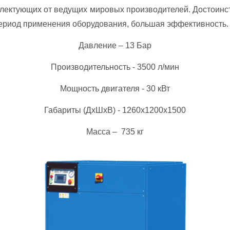
­плек­ту­ющих от ве­ду­щих ми­ро­вых про­из­во­ди­те­лей. Дос­то­и
е­ри­од при­ме­не­ния обо­ру­до­ва­ния, боль­шая эф­фек­тив­ность.
Давление – 13 Бар
Производительность - 3500 л/мин
Мощность двигателя - 30 кВт
Габариты (ДхШхВ) - 1260х1200х1500
Масса – 735 кг