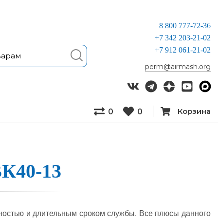
8 800 777-72-36
+7 342 203-21-02
+7 912 061-21-02
perm@airmash.org
Корзина
0
0
ВК40-13
т­ностью и дли­тель­ным сро­ком служ­бы. Все плю­сы дан­но­го