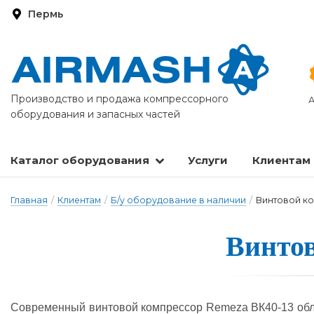
Пермь
Производство и продажа компрессорного
А
оборудования и запасных частей
Каталог оборудования
Услуги
Клиентам
Запасные части и расходные материалы
Оборудование по подготовке сжатого воздуха
Главная
/
Клиентам
/
Б/у оборудование в наличии
/
Винтовой ко
Винтов
Сов­ре­мен­ный вин­то­вой ком­прес­сор Remeza ВК40-13 об­ла­