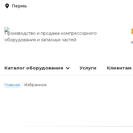
Пермь
Производство и продажа компрессорного
оборудования и запасных частей
А
Каталог оборудования
Услуги
Клиентам
Запасные части и расходные материалы
Оборудование по подготовке сжатого воздуха
Главная
/
Избранное