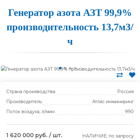
Генера­тор а­зо­та АЗТ 99,9%
про­из­во­ди­тель­ность 13,7м3/
ч
Страна производства:
Россия
Производитель:
Атлас инжиниринг
Поток воздуха, л/мин:
990
1 620 000 руб. / шт.
НАЛИЧИЕ: по запросу