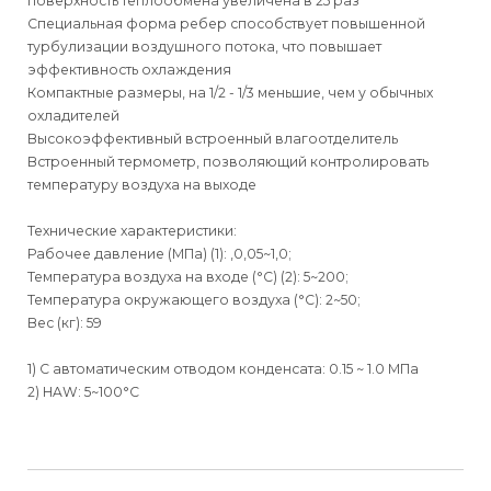
поверхность теплообмена увеличена в 25 раз
Специальная форма ребер способствует повышенной
турбулизации воздушного потока, что повышает
эффективность охлаждения
Компактные размеры, на 1/2 - 1/3 меньшие, чем у обычных
охладителей
Высокоэффективный встроенный влагоотделитель
Встроенный термометр, позволяющий контролировать
температуру воздуха на выходе
Технические характеристики:
Рабочее давление (МПа) (1): ,0,05~1,0;
Температура воздуха на входе (°С) (2): 5~200;
Температура окружающего воздуха (°C): 2~50;
Вес (кг): 59
1) С автоматическим отводом конденсата: 0.15 ~ 1.0 МПа
2) HAW: 5~100°С
Для физических
Для физических
Способы
доставки
лиц
лиц
Для юридических
Для юридических