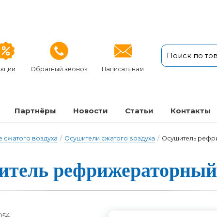
кции
Обратный звонок
Написать нам
Партнёры
Новости
Статьи
Кон­так­ты
 сжатого воздуха
/
Осушители сжатого воздуха
/
Осушитель рефр
­тель реф­ри­же­ра­тор­ны