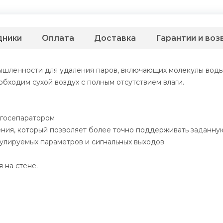
дники
Оплата
Доставка
Гарантии и воз
ышленности для удаления паров, включающих молекулы воды
обходим сухой воздух с полным отсутствием влаги.
агосепаратором
ния, который позволяет более точно поддерживать заданну
гулируемых параметров и сигнальных выходов
 на стене.