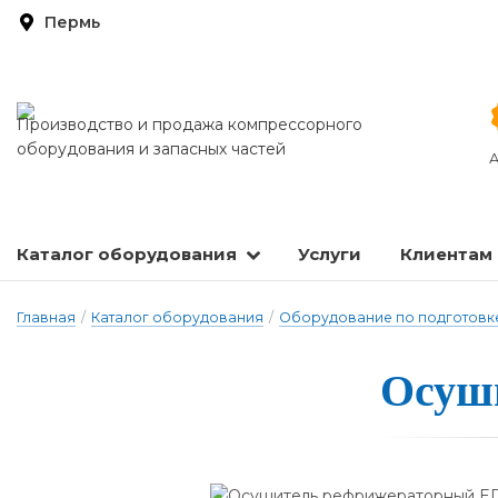
Пермь
Производство и продажа компрессорного
оборудования и запасных частей
А
Каталог оборудования
Услуги
Клиентам
Запасные части и расходные материалы
Оборудование по подготовке сжатого воздуха
Главная
/
Каталог оборудования
/
Оборудование по подготовке
Осуши