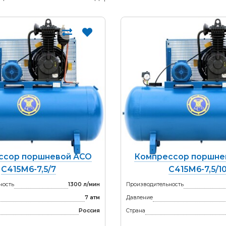
ссор поршневой АСО
Компрессор поршне
С415М6-7,5/7
С415М6-7,5/1
ность
1300 л/мин
Производительность
7 атм
Давление
Россия
Страна