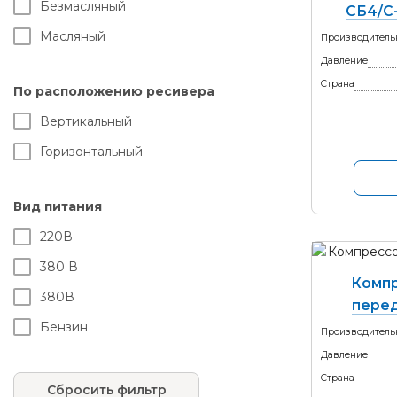
Безмасляный
СБ4/С
Масляный
Производитель
Давление
Страна
По расположению ресивера
Вертикальный
Горизонтальный
Вид питания
220В
380 В
Компр
380В
перед
Бензин
Производитель
Давление
Страна
Сбросить фильтр