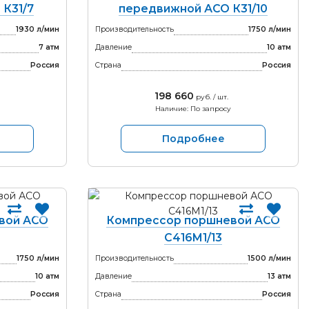
К31/7
передвижной АСО К31/10
1930 л/мин
Производительность
1750 л/мин
7 атм
Давление
10 атм
Россия
Страна
Россия
198 660
руб. / шт.
Наличие: По запросу
Подробнее
вой АСО
Компрессор поршневой АСО
С416М1/13
1750 л/мин
Производительность
1500 л/мин
10 атм
Давление
13 атм
Россия
Страна
Россия