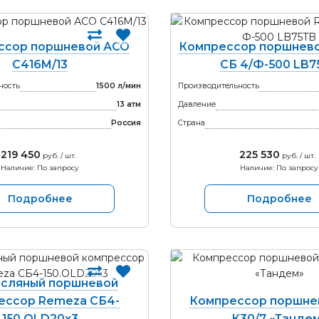
ссор поршневой АСО
Компрессор поршнев
С416М/13
СБ 4/Ф-500 LB7
ность
1500 л/мин
Производительность
13 атм
Давление
Россия
Страна
219 450
225 530
руб. / шт.
руб. / шт.
Наличие: По запросу
Наличие: По запросу
Подробнее
Подробнее
сляный поршневой
ессор Remeza СБ4-
Компрессор поршне
150.OLD20x3
К30/7 «Танде