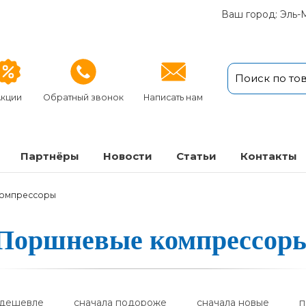
Ваш город: Эль-
кции
Обратный звонок
Написать нам
Партнёры
Новости
Статьи
Кон­так­ты
омпрессоры
Поршневые ком­прес­со­р
одешевле
сначала подороже
сначала новые
п