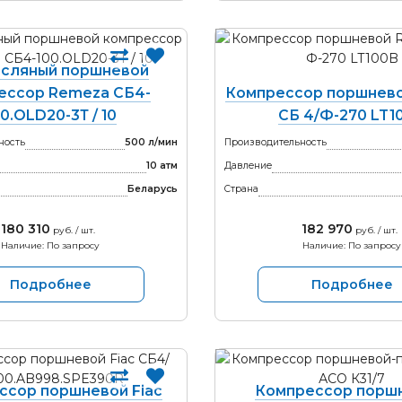
сляный поршневой
ессор Remeza СБ4-
Компрессор поршнев
0.OLD20-3Т / 10
СБ 4/Ф-270 LT1
ность
500 л/мин
Производительность
10 атм
Давление
Беларусь
Страна
180 310
182 970
руб. / шт.
руб. / шт.
Наличие: По запросу
Наличие: По запросу
Подробнее
Подробнее
ссор поршневой Fiac
Компрессор порш