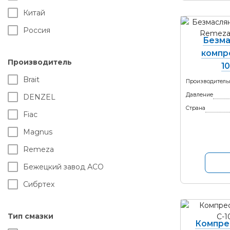
Китай
Россия
Безма
компр
Производитель
10
Brait
Производитель
Давление
DENZEL
Страна
Fiac
Magnus
Remeza
Бежецкий завод АСО
Сибртех
Тип смазки
Компре