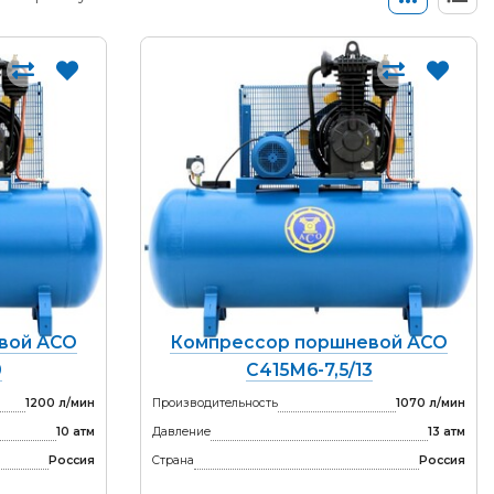
вой АСО
Компрессор поршневой АСО
0
С415М6-7,5/13
1200 л/мин
Производительность
1070 л/мин
10 атм
Давление
13 атм
Россия
Страна
Россия