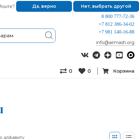
Монте?
Да, верно
Нет, выбрать другой
8 800 777-72-36
+7 812 386-34-02
+7 981 140-16-88
info@airmash.org
Корзина
0
0
ы
о алфавиту