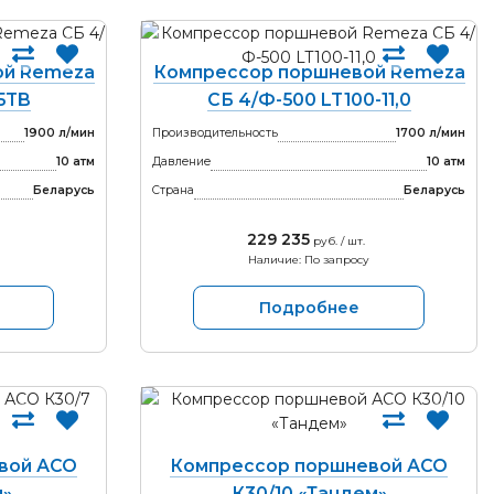
ой Remeza
Компрессор поршневой Remeza
5TB
СБ 4/Ф-500 LT100-11,0
1900 л/мин
Производительность
1700 л/мин
10 атм
Давление
10 атм
Беларусь
Страна
Беларусь
229 235
руб. / шт.
Наличие: По запросу
Подробнее
вой АСО
Компрессор поршневой АСО
м»
К30/10 «Тандем»