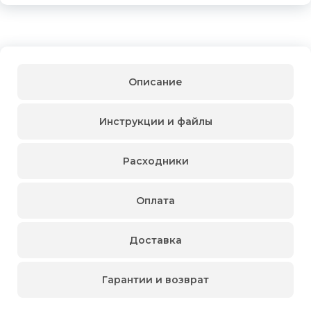
Описание
Инструкции и файлы
Расходники
Оплата
Доставка
Гарантии и возврат
Для физических
Для физических
Клиновой ремень профиль В(Б)1800, предназначен для