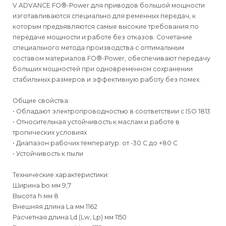
V ADVANCE FO®-Power для приводов большой мощности
изготавливаются специально для ременных передач, к
которым предъявляются самые высокие требования по
передаче мощности и работе без отказов. Сочетание
специального метода производства с оптимальным
составом материалов FO®-Power, обеспечивают передачу
больших мощностей при одновременном сохранении
стабильных размеров и эффективную работу без помех.
Общие свойства:
• Обладают электропроводностью в соответствии с ISO 1813
• Относительная устойчивость к маслам и работе в
тропических условиях
• Диапазон рабочих температур: от -30 C до +80 C
• Устойчивость к пыли
Технические характеристики:
Ширина bo мм 9,7
Высота h мм 8
Внешняя длина La мм 1162
Расчетная длина Ld (Lw, Lp) мм 1150