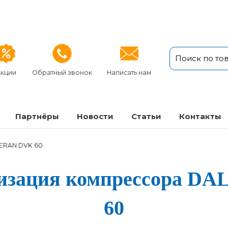
кции
Обратный звонок
Написать нам
Партнёры
Новости
Статьи
Кон­так­ты
ERAN DVK 60
ни­за­ция ком­прес­со­р
60