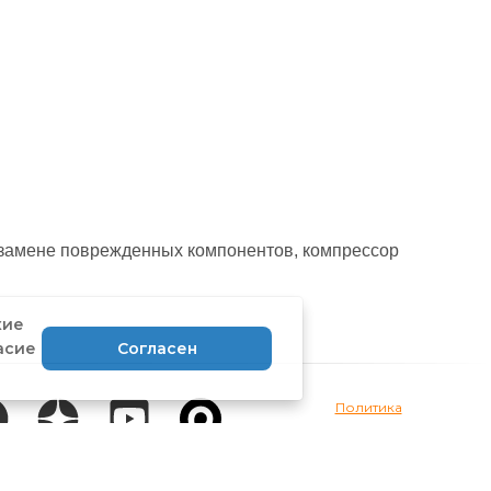
 замене поврежденных компонентов, компрессор
кие
асие
Согласен
Политика
конфиденциальности
Договор-оферта