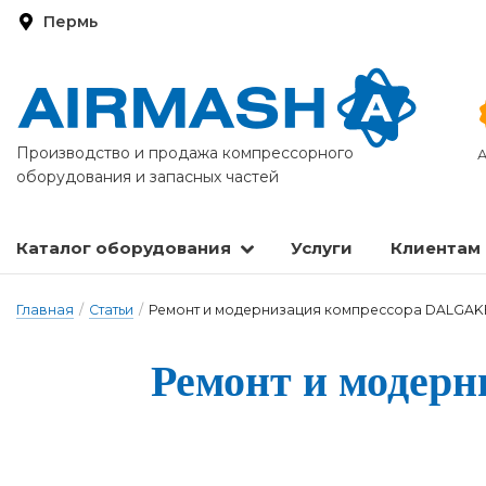
Пермь
Производство и продажа компрессорного
А
оборудования и запасных частей
Каталог оборудования
Услуги
Клиентам
Запасные части и расходные материалы
Оборудование по подготовке сжатого воздуха
Главная
/
Статьи
/
Ремонт и модернизация компрессора DALGAK
Ремонт и модер­